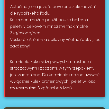
Aktuálně je na jezeře povoleno zakrmování
dle rybářského řádu.
Ke krmení možno použít pouze boilies a
pelety v celkovém množství maximálně
3kg/osoba/den.
Veškeré luštěniny a obiloviny včetně řepky jsou
zakázány!
Karmienie kukurydzą, wszystkimi roślinami
strączkowymi i zbożami, w tym rzepakiem,
jest zabronione! Do karmienia można używać
wyłącznie kulek proteinowych i pelet w ilości
maksymalnie 3 kg/osoba/dzień.