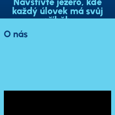
Navštivte jezero, kde
každý úlovek má svůj
příběh.
O nás