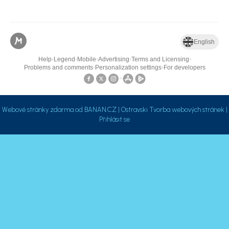
Webové stránky zdarma
od
BANAN.CZ
|
Ostravski Tvorba webových stránek
|
Přihlásit se