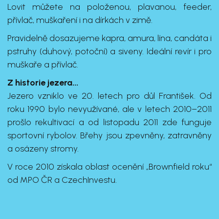
Lovit můžete na položenou, plavanou, feeder,
přívlač, muškaření i na dírkách v zimě.
Pravidelně dosazujeme kapra, amura, lína, candáta i
pstruhy (duhový, potoční) a siveny. Ideální revír i pro
muškaře a přívlač.
Z historie jezera...
Jezero vzniklo ve 20. letech pro důl František. Od
roku 1990 bylo nevyužívané, ale v letech 2010–2011
prošlo rekultivací a od listopadu 2011 zde funguje
sportovní rybolov. Břehy jsou zpevněny, zatravněny
a osázeny stromy.
V roce 2010 získala oblast ocenění „Brownfield roku“
od MPO ČR a CzechInvestu.