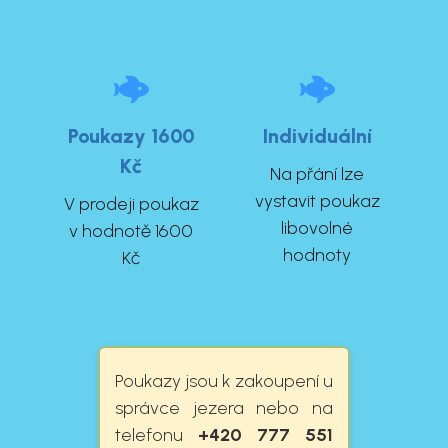
Poukazy 1600
Individuální
Kč
Na přání lze
vystavit poukaz
V prodeji poukaz
libovolné
v hodnotě 1600
hodnoty
Kč
Poukazy jsou k zakoupení u
správce jezera nebo na
telefonu
+420 777 551