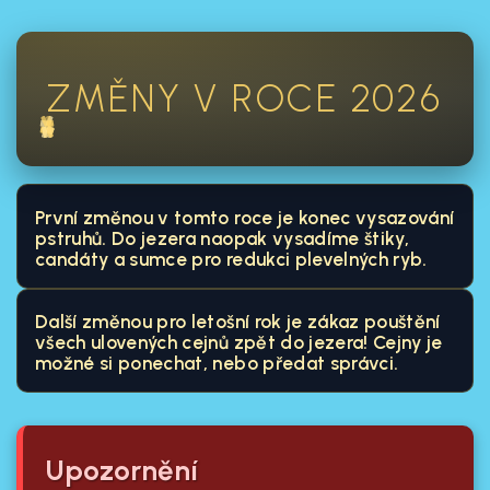
ZMĚNY V ROCE 2026
První změnou v tomto roce je konec vysazování
pstruhů. Do jezera naopak vysadíme štiky,
candáty a sumce pro redukci plevelných ryb.
Další změnou pro letošní rok je zákaz pouštění
všech ulovených cejnů zpět do jezera! Cejny je
možné si ponechat, nebo předat správci.
Upozornění