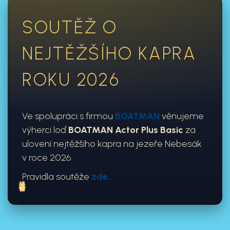
SOUTĚŽ O
NEJTĚŽŠÍHO KAPRA
ROKU 2026
Ve spolupráci s firmou
BOATMAN
věnujeme
výherci loď
BOATMAN Actor Plus Basic
za
ulovení nejtěžšího kapra na jezeře Nebesák
v roce 2026.
Pravidla soutěže
zde
.