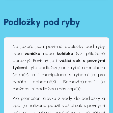
Podložky pod ryby
Na jezeře jsou povinné podložky pod ryby
typu
vanička
nebo
kolébka
(viz. přiložené
obrázky). Povinný je i
vážicí sak s pevnými
tyčemi
. Tyto podložky jsou k rybám mnohem
šetrnější a i manipulace s rybami je pro
rybáře pohodlnější. Samozřejmostí je
možnost si podložky u nás zapůjčit.
Pro přenášení úlovků z vody do podložky a
zpět je nařízeno použít vážící sak s pevnými
tyčemi. Je přísně zakázáno k přenášení