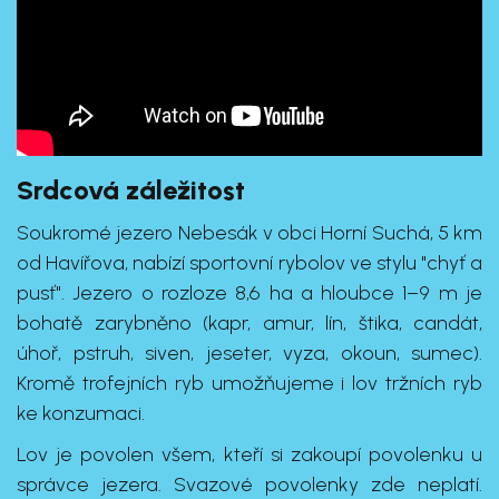
Srdcová záležitost
Soukromé jezero Nebesák v obci Horní Suchá, 5 km
od Havířova, nabízí sportovní rybolov ve stylu "chyť a
pusť". Jezero o rozloze 8,6 ha a hloubce 1–9 m je
bohatě zarybněno (kapr, amur, lín, štika, candát,
úhoř, pstruh, siven, jeseter, vyza, okoun, sumec).
Kromě trofejních ryb umožňujeme i lov tržních ryb
ke konzumaci.
Lov je povolen všem, kteří si zakoupí povolenku u
správce jezera. Svazové povolenky zde neplatí.